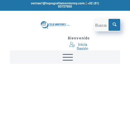
ventas1@topografíamonterrey.com | +52 (81)
83727855
Bienvenido
Inicia
Sesión