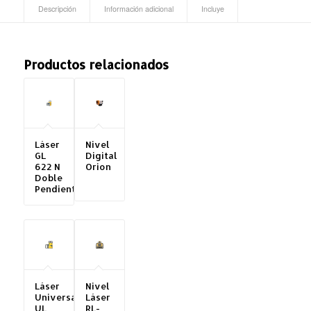
Descripción
Información adicional
Incluye
Productos relacionados
Láser
Nivel
GL
Digital
622 N
Orion
Doble
Pendiente
Láser
Nivel
Universal
Láser
UL
RL-