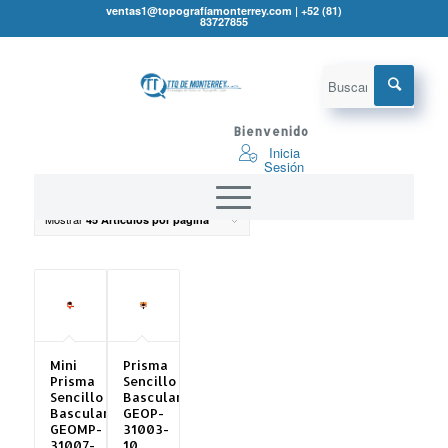
ventas1@topografíamonterrey.com | +52 (81)
83727855
Prismas
Bienvenido
Inicia
Sesión
Ordenar por
Por defecto
Mostrar
45 Artículos por página
Mini
Prisma
Prisma
Sencillo
Sencillo
Basculante
Basculante
GEOP-
GEOMP-
31003-
31007-
10