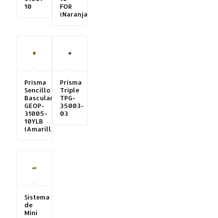
10
FOR
(Naranja)
Prisma
Prisma
Sencillo
Triple
Basculante
TPG-
GEOP-
35003-
31005-
03
10YLB
(Amarillo)
Sistema
de
Mini