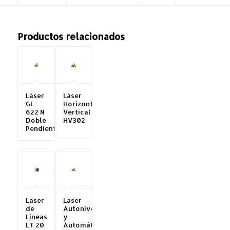
Productos relacionados
Láser
Láser
GL
Horizontal
622 N
Vertical
Doble
HV302
Pendiente
Láser
Láser
de
Autonivelante
Líneas
y
LT 20
Automático