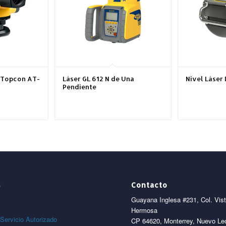
 Topcon AT-
Láser GL 612 N de Una
Nivel Láser
Pendiente
s
Contacto
Guayana Inglesa #231, Col. Vis
Hermosa
Servicio Autorizado
CP 64620, Monterrey, Nuevo Le