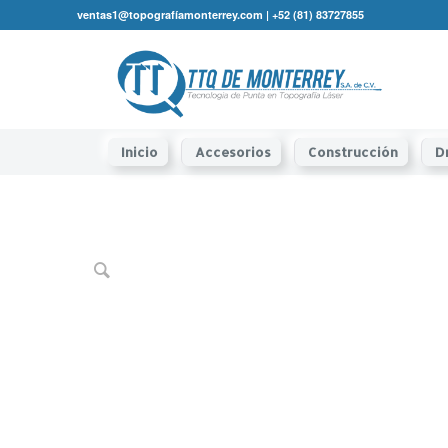
ventas1@topografíamonterrey.com | +52 (81) 83727855
Inicio
Accesorios
Construcción
D