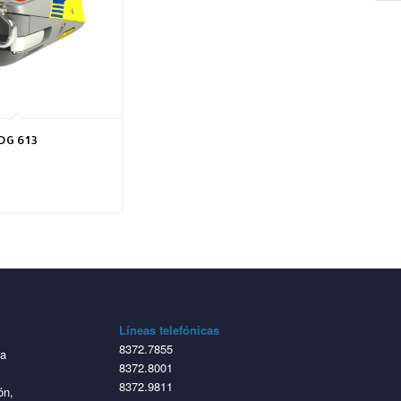
 DG 613
Líneas telefónicas
8372.7855
ta
8372.8001
8372.9811
ón,