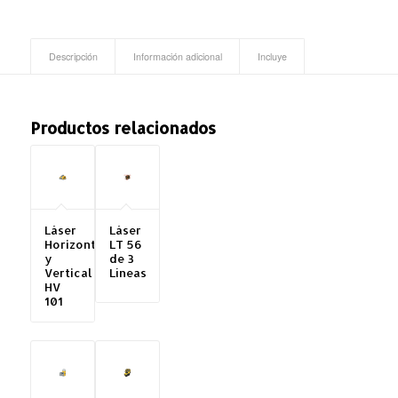
Descripción
Información adicional
Incluye
Productos relacionados
Láser
Láser
Horizontal
LT 56
y
de 3
Vertical
Líneas
HV
101