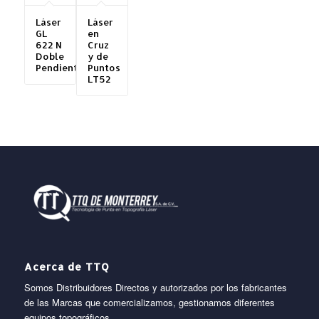
Láser
Láser
GL
en
622 N
Cruz
Doble
y de
Pendiente
Puntos
LT52
Acerca de TTQ
Somos Distribuidores Directos y autorizados por los fabricantes
de las Marcas que comercializamos, gestionamos diferentes
equipos topográficos.