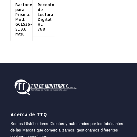
Bastones
Receptor
para
de
Prisma:
Lectura
Mod.
Digital
GCLS36-
HL
SL 3.6
760
mts.
Acerca de TTQ
Somos Distribuidores Directos y autorizados por los fabricantes
de las Marcas que comercializamos, gestionamos diferentes
equipos topográficos.