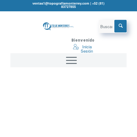
ventas1@topografíamonterrey.com | +52 (81)
83727855
Bienvenido
Inicia
Sesión