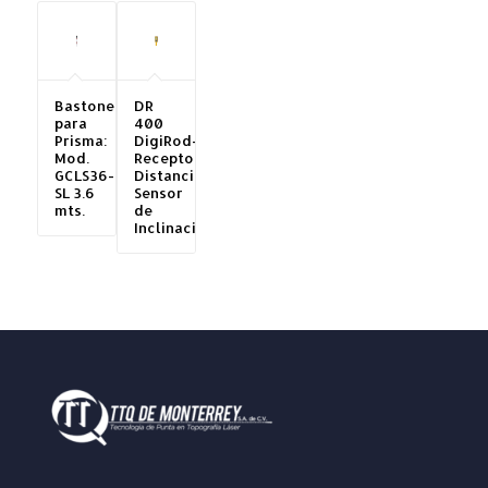
Bastones
DR
para
400
Prisma:
DigiRod-
Mod.
Receptor-
GCLS36-
Distanciómetro-
SL 3.6
Sensor
mts.
de
Inclinación