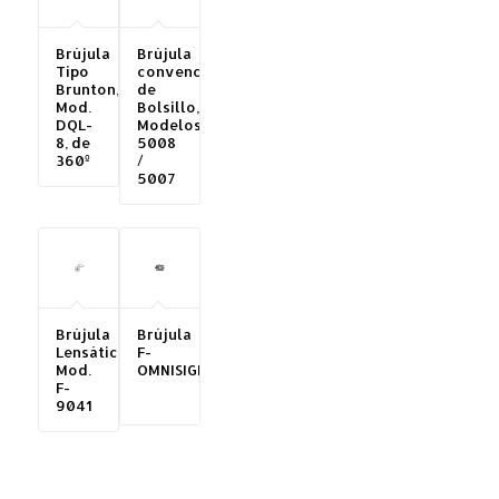
Brújula
Brújula
Tipo
convencional
Brunton,
de
Mod.
Bolsillo,
DQL-
Modelos
8, de
5008
360º
/
5007
Brújula
Brújula
Lensática,
F-
Mod.
OMNISIGHT™
F-
9041