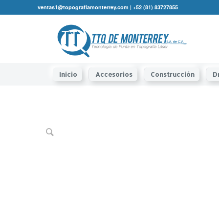
ventas1@topografíamonterrey.com | +52 (81) 83727855
Inicio
Accesorios
Construcción
D