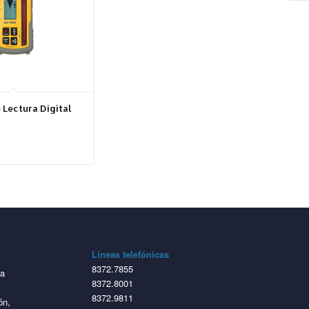
 Lectura Digital
Líneas telefónicas
8372.7855
ta
8372.8001
8372.9811
ón,