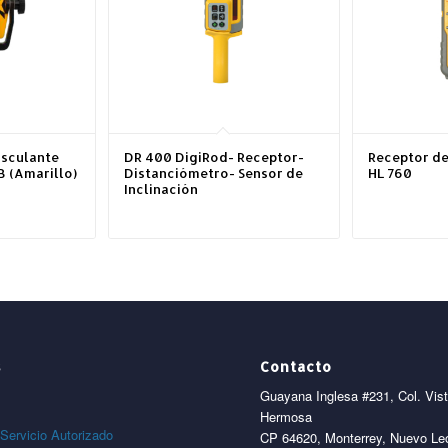
asculante
DR 400 DigiRod- Receptor-
Receptor de
 (Amarillo)
Distanciómetro- Sensor de
HL 760
Inclinación
s
Contacto
Guayana Inglesa #231, Col. Vis
Hermosa
Servicio Autorizado
CP 64620, Monterrey, Nuevo Le