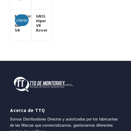
Estación
GNSS
¡Oferta!
Total
Hiper
GM-
VR
50
Rover
Acerca de TTQ
Somos Distribuidores Directos y autorizados por los fabricantes
de las Marcas que comercializamos, gestionamos diferentes