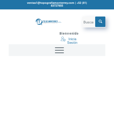
ventas1@topografíamonterrey.com | +52 (81)
83727855
¡Oferta!
Bienvenido
Inicia
Sesión