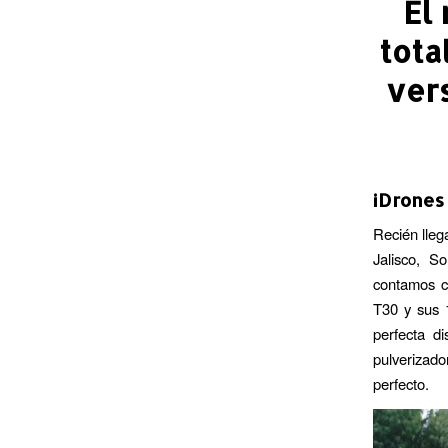
El
tota
vers
¡Drones 
Recién lleg
Jalisco, 
contamos c
T30 y sus 
perfecta d
pulverizado
perfecto.