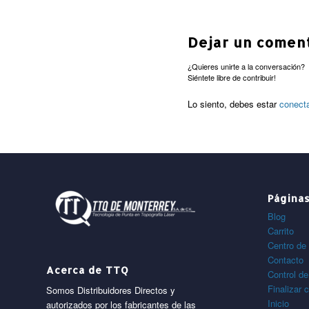
Dejar un comen
¿Quieres unirte a la conversación?
Siéntete libre de contribuir!
Lo siento, debes estar
conect
Página
Blog
Carrito
Centro de 
Contacto
Acerca de TTQ
Control de
Finalizar 
Somos Distribuidores Directos y
Inicio
autorizados por los fabricantes de las