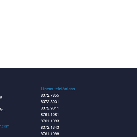
Líneas telefónicas
8372.7855
ta
8372.8001
8372.9811
ón,
8761.1081
8761.1083
y.com
8372.1343
8761.1088