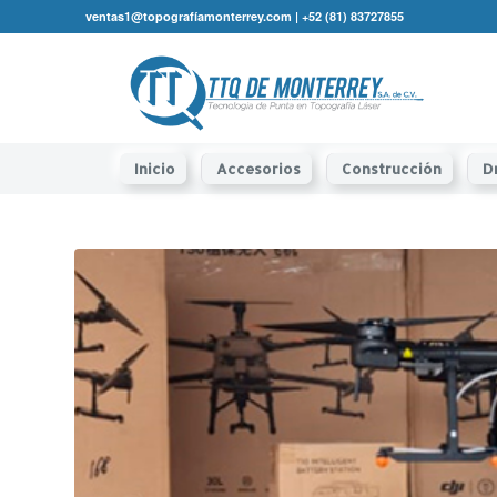
ventas1@topografíamonterrey.com | +52 (81) 83727855
Inicio
Accesorios
Construcción
D