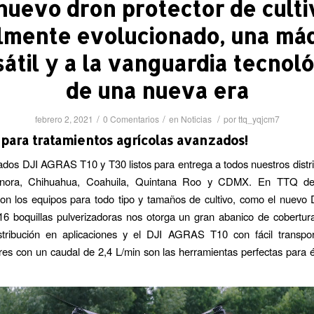
 nuevo dron protector de culti
lmente evolucionado, una má
átil y a la vanguardia tecnol
de una nueva era
/
/
/
febrero 2, 2021
0 Comentarios
en
Noticias
por
ttq_yqjcm7
para tratamientos agrícolas avanzados!
ados DJI AGRAS T10 y T30 listos para entrega a todos nuestros distr
Sonora, Chihuahua, Coahuila, Quintana Roo y CDMX. En TTQ de
on los equipos para todo tipo y tamaños de cultivo, como el nuev
16 boquillas pulverizadoras nos otorga un gran abanico de cobertur
istribución en aplicaciones y el DJI AGRAS T10 con fácil transpo
res con un caudal de 2,4 L/min son las herramientas perfectas para é