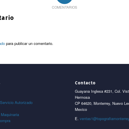
COMENTARIOS
tario
ado
para publicar un comentario.
s
Contacto
Guayana Inglesa #231, Col. Vis
Hermosa
Servicio Autorizado
CP 64620, Monterrey, Nuevo Le
Mexico
 Maquinaria
E.
ventas1@topografiamonterre
compra