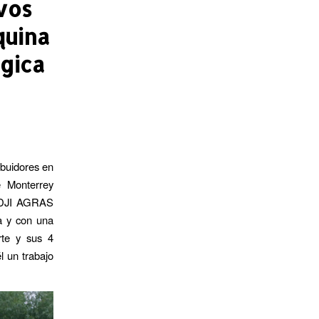
vos
quina
ógica
ibuidores en
 Monterrey
o DJI AGRAS
a y con una
rte y sus 4
l un trabajo