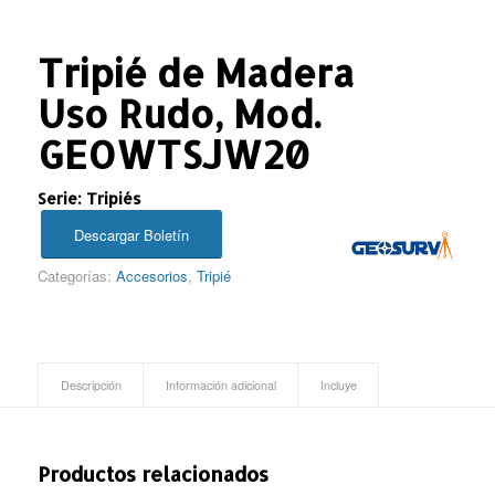
Tripié de Madera
Uso Rudo, Mod.
GEOWTSJW20
Serie: Tripiés
Descargar Boletín
Categorías:
Accesorios
,
Tripié
Descripción
Información adicional
Incluye
Productos relacionados