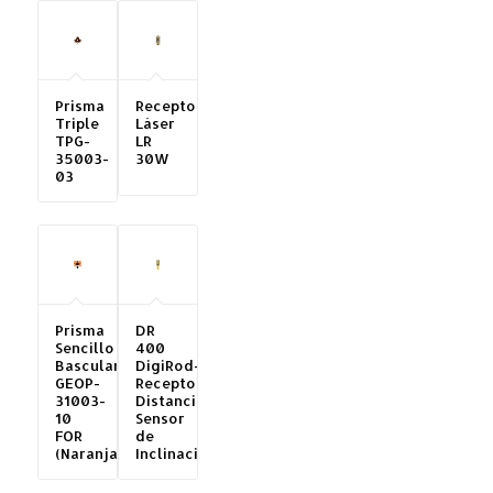
Prisma
Receptor
Triple
Láser
TPG-
LR
35003-
30W
03
Prisma
DR
Sencillo
400
Basculante
DigiRod-
GEOP-
Receptor-
31003-
Distanciómetro-
10
Sensor
FOR
de
(Naranja)
Inclinación