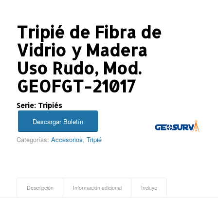
Tripié de Fibra de
Vidrio y Madera
Uso Rudo, Mod.
GEOFGT-21017
Serie: Tripiés
Descargar Boletín
Categorías:
Accesorios
,
Tripié
Descripción
Información adicional
Incluye