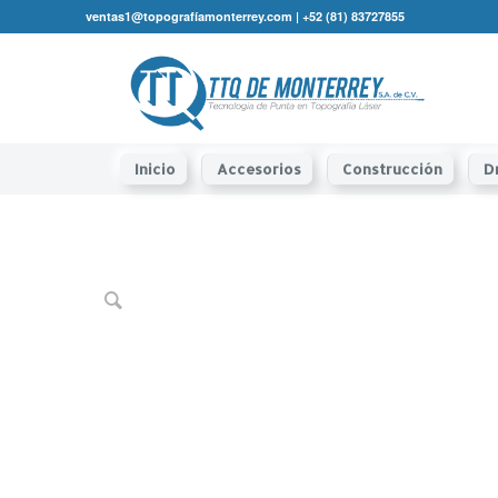
ventas1@topografíamonterrey.com | +52 (81) 83727855
Inicio
Accesorios
Construcción
D