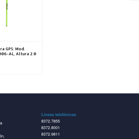
ra GPS: Mod.
06-AL, Altura 2.0
Líneas telefónicas
8372.7855
ta
8372.8001
8372.9811
ón,