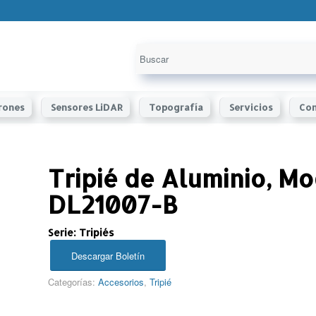
rones
Sensores LiDAR
Topografía
Servicios
Con
Tripié de Aluminio, M
DL21007-B
Serie: Tripiés
Descargar Boletín
Categorías:
Accesorios
,
Tripié