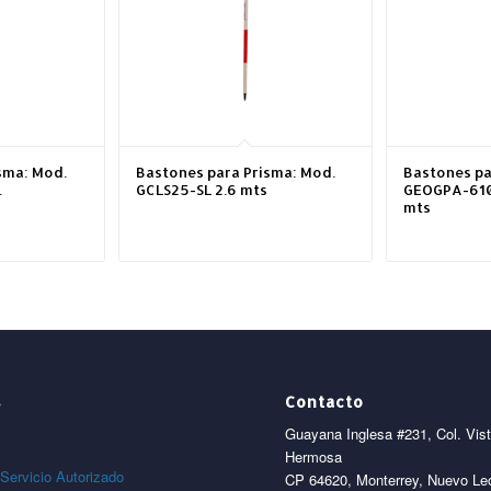
sma: Mod.
Bastones para Prisma: Mod.
Bastones pa
.
GCLS25-SL 2.6 mts
GEOGPA-610
mts
s
Contacto
Guayana Inglesa #231, Col. Vis
Hermosa
Servicio Autorizado
CP 64620, Monterrey, Nuevo Le