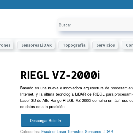
rones
Sensores LiDAR
Topografía
Servicios
Con
RIEGL VZ-2000i
Basado en una nueva e innovadora arquitectura de procesamiento
Internet, y la última tecnología LiDAR de RIEGL para procesam
Laser 3D de Alto Rango RIEGL VZ-2000i combina un fácil uso c
de datos de alta precisión.
Descargar Boletín
Categorías:
Escáner Láser Terrestre
,
Sensores LiDAR