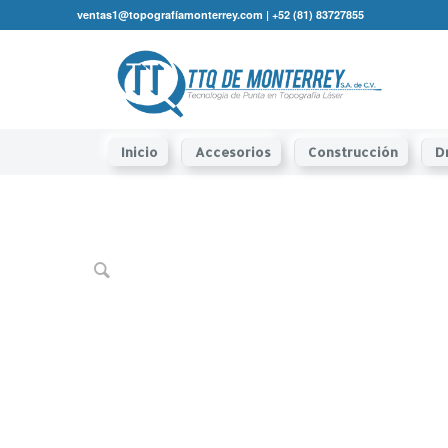
ventas1@topografíamonterrey.com | +52 (81) 83727855
Inicio
Accesorios
Construcción
D