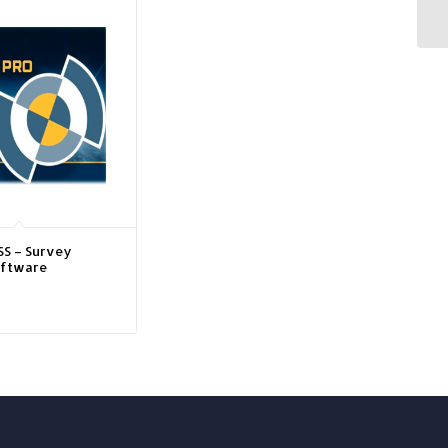
S – Survey
oftware