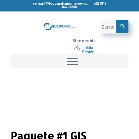
ventas1@topografíamonterrey.com | +52 (81)
83727855
Bienvenido
Inicia
Sesión
Paquete #1 GIS