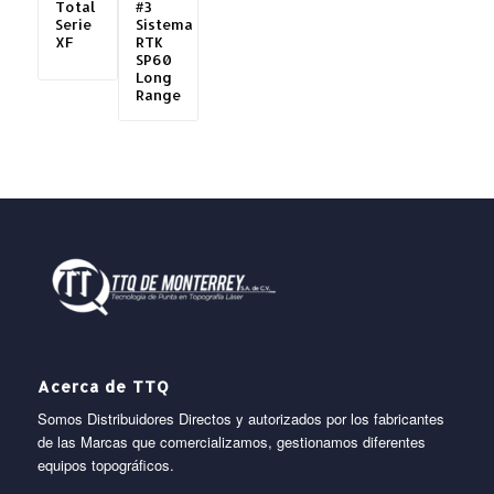
Total
#3
Serie
Sistema
XF
RTK
SP60
Long
Range
Acerca de TTQ
Somos Distribuidores Directos y autorizados por los fabricantes
de las Marcas que comercializamos, gestionamos diferentes
equipos topográficos.