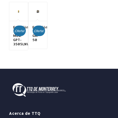
Estación
Estación
¡Oferta!
¡Oferta!
Total
Total
Mod.
GM-
GPT-
50
3505LNW
Acerca de TTQ