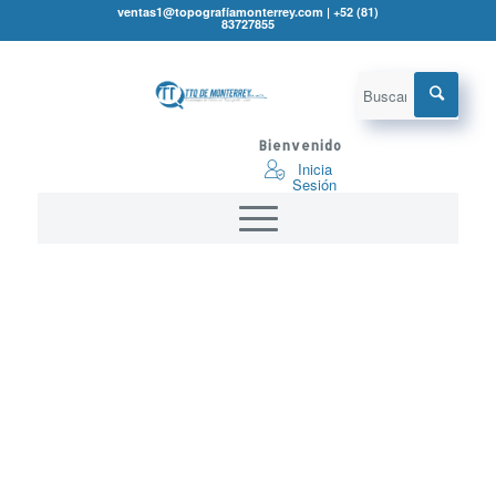
ventas1@topografíamonterrey.com | +52 (81)
83727855
¡Oferta!
Bienvenido
Inicia
Sesión