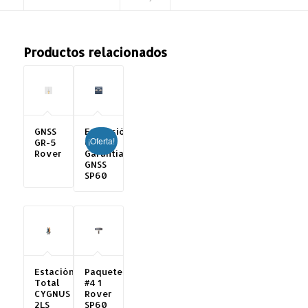
Productos relacionados
GNSS
Extensión
¡Oferta!
GR-5
de
Rover
Garantía
GNSS
SP60
Estación
Paquete
Total
#4 1
CYGNUS
Rover
2LS
SP60