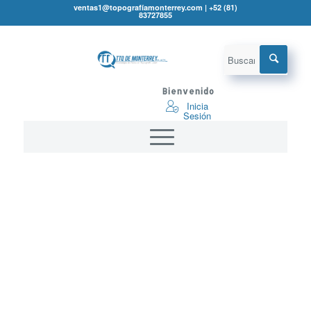
ventas1@topografíamonterrey.com | +52 (81)
83727855
Bienvenido
Inicia
Sesión