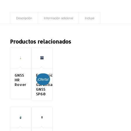
Descripción
Información adicional
Incluye
Productos relacionados
GNSS
Extensión
¡Oferta!
HR
de
Rover
Garantía
GNSS
SP60