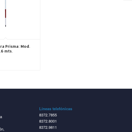
ra Prisma: Mod.
.6 mts.
Líneas telefónicas
8372.7855
ta
8372.8001
8372.9811
ón,