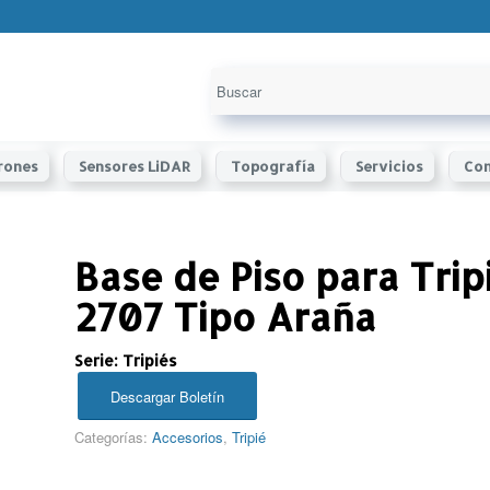
rones
Sensores LiDAR
Topografía
Servicios
Con
Base de Piso para Trip
2707 Tipo Araña
Serie: Tripiés
Descargar Boletín
Categorías:
Accesorios
,
Tripié