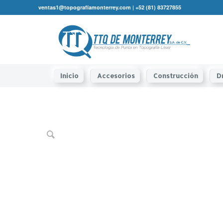
ventas1@topografíamonterrey.com | +52 (81) 83727855
Inicio
Accesorios
Construcción
D