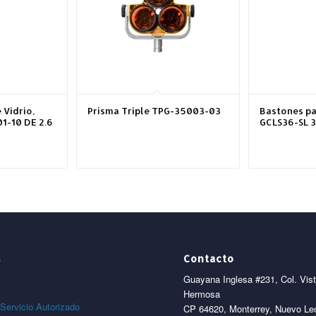
 Vidrio,
Prisma Triple TPG-35003-03
Bastones pa
1-10 DE 2.6
GCLS36-SL 3
s
Contacto
Guayana Inglesa #231, Col. Vis
Hermosa
Servicio Autorizado
CP 64620, Monterrey, Nuevo Le